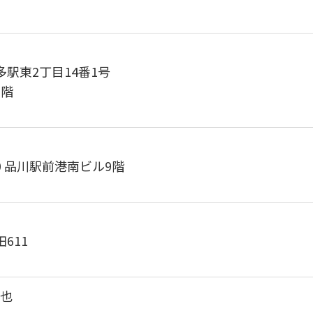
駅東2丁目14番1号
7階
10 品川駅前港南ビル9階
611
一也