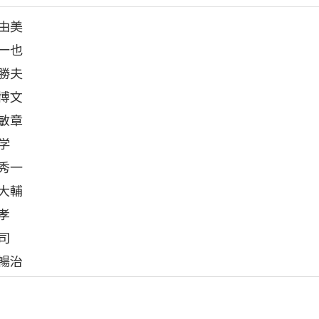
 由美
 一也
 勝夫
 博文
 敏章
学
 秀一
 大輔
孝
司
 暢治