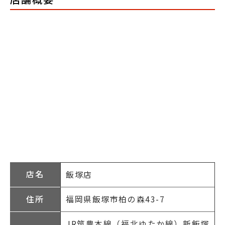
店名
飯塚店
住所
福岡県飯塚市柏の森43-7
JR筑豊本線（福北ゆたか線）新飯塚