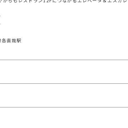
ヤからもレストラン12Fにつながるエレベータ＆エスカレ
ぐ
ぐ
線各直哉駅