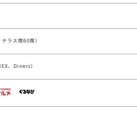
 テラス席60席）
EX、Diners）