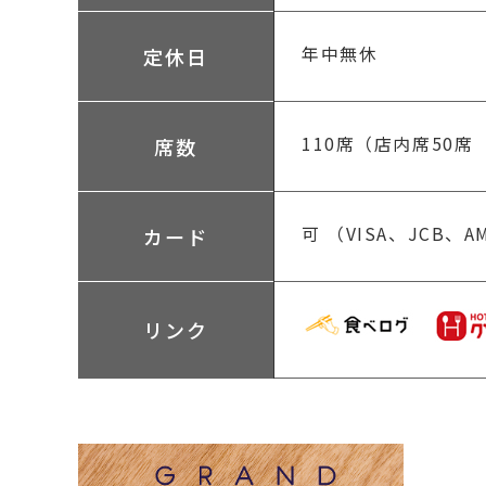
年中無休
定休日
110席（店内席50席
席数
可
（VISA、JCB、AM
カード
リンク